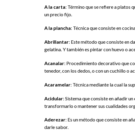
A la carta
: Término que se refiere a platos 
un precio fijo.
A la plancha
: Técnica que consiste en cocina
Abrillantar
: Este método que consiste en da
gelatina. Y también es pintar con huevo o ac
Acanalar
: Procedimiento decorativo que con
tenedor, con los dedos, o con un cuchillo o a
Acaramelar
: Técnica mediante la cual la su
Acidular
: Sistema que consiste en añadir u
transformarlo o mantener sus cualidades or
Aderezar
: Es un método que consiste en añ
darle sabor.