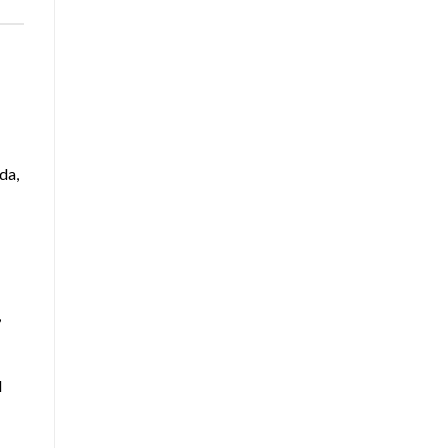
da,
,
l