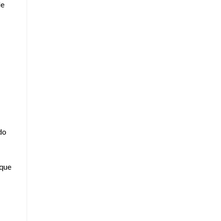
de
do
 que