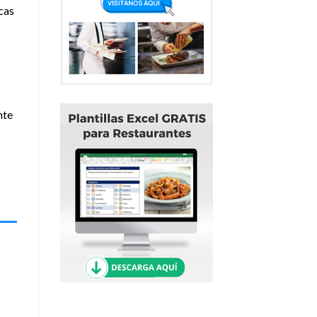
cas
nte