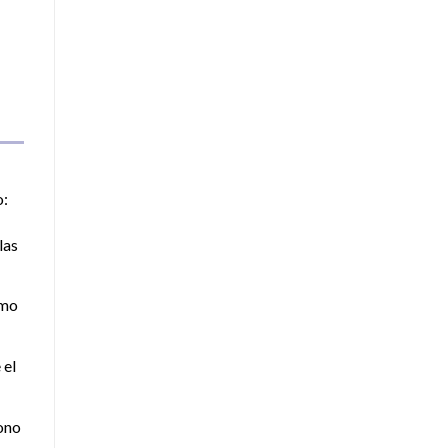
o:
las
ómo
 el
tono