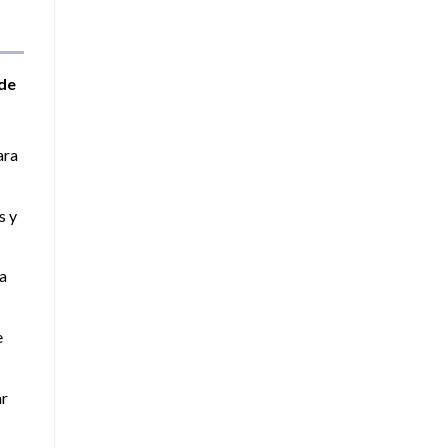
 de
ara
s y
a
e
ar