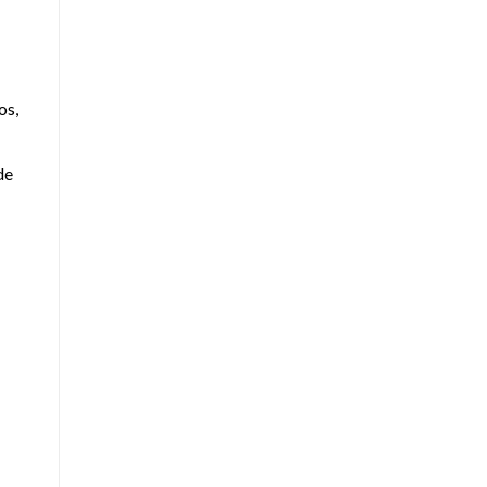
os,
de