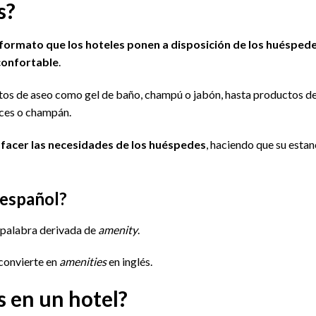
s?
ormato que los hoteles ponen a disposición de los huésped
confortable
.
tos de aseo como gel de baño, champú o jabón, hasta productos d
lces o champán.
sfacer las necesidades de los huéspedes
, haciendo que su estan
 español?
a palabra derivada de
amenity
.
convierte en
amenities
en inglés.
s en un hotel?