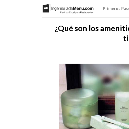
Saltar
Primeros Pas
al
contenido
¿Qué son los amenitie
t