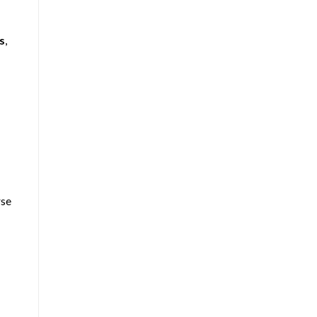
s
,
rse