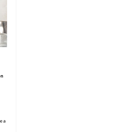
ón
e a