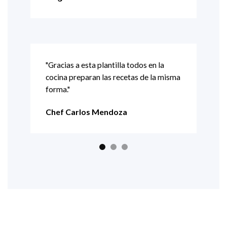
Res
"Gracias a esta plantilla todos en la
cocina preparan las recetas de la misma
er
"Imp
forma."
mos
rest
Chef Carlos Mendoza
 nos
La u
muy
de q
y qu
Fel