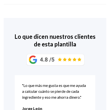
Lo que dicen nuestros clientes
de esta plantilla
ora
"Lo que más me gusta es que me ayuda
"La 
a calcular cuánto se pierde de cada
toda
ingrediente y eso me ahorra dinero."
sale
cuán
Jorge León