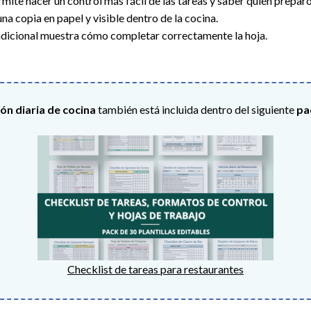
rmite hacer un control más fácil de las tareas y saber quién prepar
una copia en papel y visible dentro de la cocina.
adicional muestra cómo completar correctamente la hoja.
ón diaria de cocina
también está incluida dentro del siguiente
pa
Checklist de tareas para restaurantes