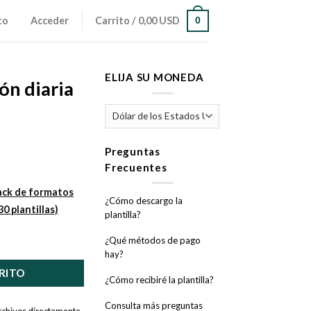
to
Acceder
Carrito /
0,00 USD
0
ELIJA SU MONEDA
ón diaria
Preguntas
Frecuentes
ack de formatos
¿Cómo descargo la
0 plantillas)
plantilla?
ocina cantidad
¿Qué métodos de pago
hay?
RITO
¿Cómo recibiré la plantilla?
Consulta más preguntas
archivos directamente