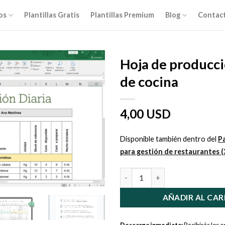
os
Plantillas Gratis
Plantillas Premium
Blog
Contac
Hoja de producci
de cocina
4,00 USD
Disponible también dentro del
P
para gestión de restaurantes (3
Hoja de producción diaria de c
AÑADIR AL CAR
Descarga inmediata:
Recibirás los 