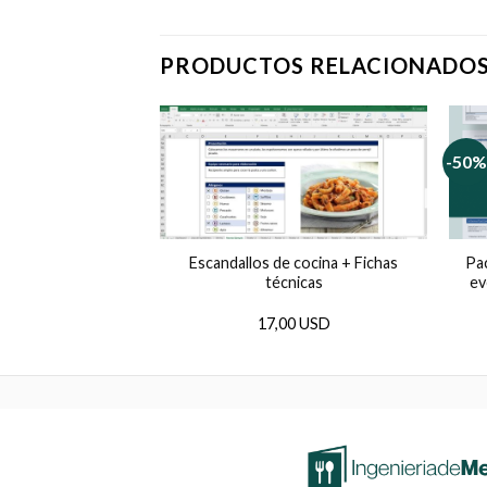
PRODUCTOS RELACIONADO
-50%
rio para cocina y
Escandallos de cocina + Fichas
Pa
ala
técnicas
ev
0 USD
17,00 USD