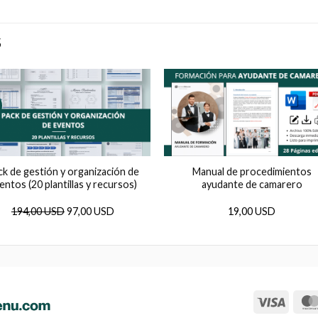
S
ck de gestión y organización de
Manual de procedimientos
entos (20 plantillas y recursos)
ayudante de camarero
El
El
194,00 USD
97,00 USD
19,00 USD
precio
precio
original
actual
era:
es:
194,00
97,00
USD.
USD.