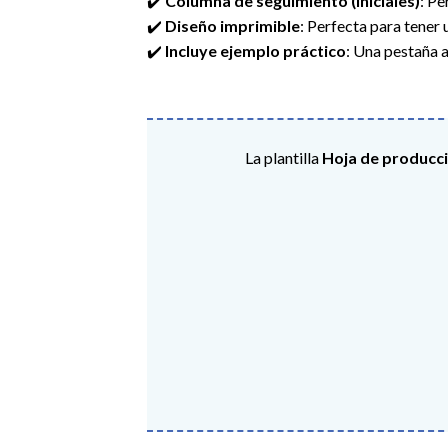
✔️
Columna de seguimiento (iniciales)
: Pe
✔️
Diseño imprimible
: Perfecta para tener 
✔️
Incluye ejemplo práctico
: Una pestaña 
La plantilla
Hoja de producci