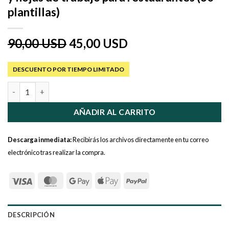
plantillas)
El
El
90,00 USD
45,00 USD
precio
precio
original
actual
DESCUENTO POR TIEMPO LIMITADO
era:
es:
Checklist de tareas, formatos de control y hojas de trabajo para
90,00
45,00
USD.
USD.
AÑADIR AL CARRITO
Descarga inmediata:
Recibirás los archivos directamente en tu correo
electrónico tras realizar la compra.
DESCRIPCIÓN