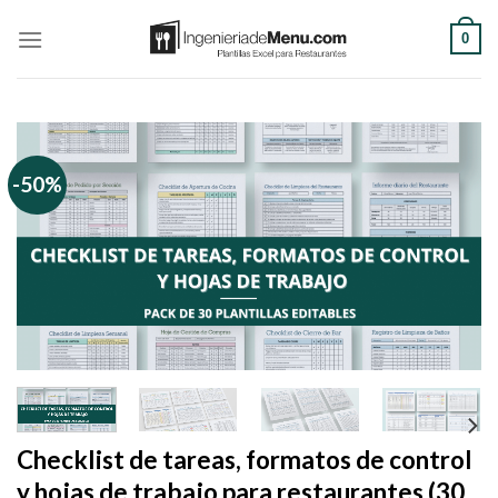
Saltar
0
al
contenido
-50%
Checklist de tareas, formatos de control
y hojas de trabajo para restaurantes (30