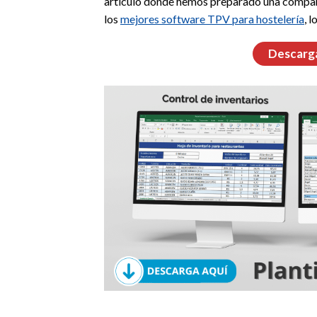
artículo donde hemos preparado una comparati
los
mejores software TPV para hostelería
, 
Descarga