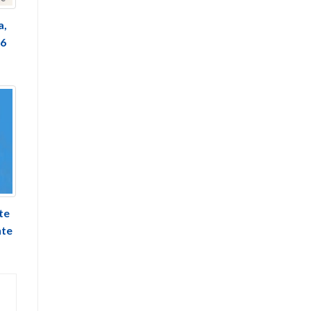
a,
26
te
nte