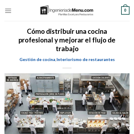
Saltar
0
al
contenido
Cómo distribuir una cocina
profesional y mejorar el flujo de
trabajo
Gestión de cocina
Interiorismo de restaurantes
,